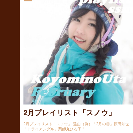
2月プレイリスト「スノウ」
2月プレイリスト「スノウ」 選曲（例）「2月の雲」原田知世
「トライアングル」薬師丸ひろ子「...