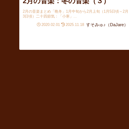
2月の音楽：冬の音楽（３）
2月の音楽まとめ「晩冬」1月中旬から2月上旬（1月5日頃～2月
3日頃）二十四節気：「小寒」...
すそみゅ♪（DaJare）
2020.02.01
2025.11.18