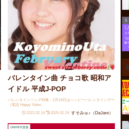
バレンタイン曲 チョコ歌 昭和ア
イドル 平成J-POP
バレンタインソング特集：2月14日はハッピーバレンタインデー
（英語 Happy Valen...
すそみゅ♪（DaJare）
2021.02.14
2025.02.24
1980年代音楽