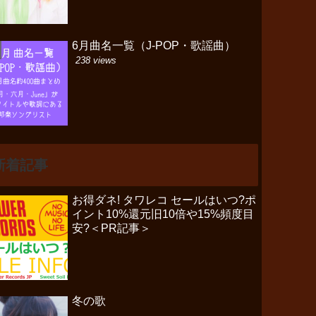
6月曲名一覧（J-POP・歌謡曲）
238 views
新着記事
お得ダネ! タワレコ セールはいつ?ポ
イント10%還元旧10倍や15%頻度目
安?＜PR記事＞
冬の歌