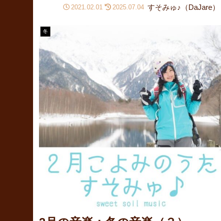
すそみゅ♪（DaJare）
2021.02.01
2025.07.04
冬