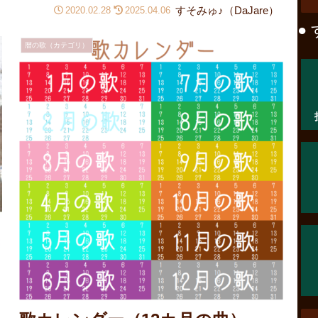
すそみゅ♪（DaJare）
2020.02.28
2025.04.06
● 
暦の歌（カテゴリ）