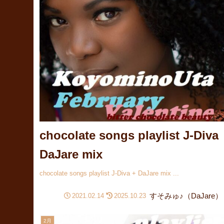
chocolate songs playlist J-Diva
DaJare mix
chocolate songs playlist J-Diva + DaJare mix ...
すそみゅ♪（DaJare）
2021.02.14
2025.10.23
2月