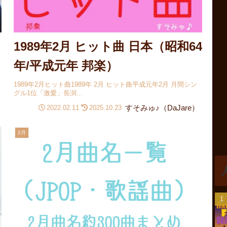
1989年2月 ヒット曲 日本（昭和64
年/平成元年 邦楽）
ト
1989年2月ヒット曲1989年 2月 ヒット曲平成元年2月 月間シン
グル1位「激愛」長渕...
すそみゅ♪（DaJare）
2022.02.11
2025.10.23
2月