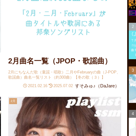
2月曲名一覧（JPOP・歌謡曲）
2月にちなんだ歌（童謡・唱歌）二月やFebruaryの曲（J-POP、
歌謡曲）曲名一覧リスト（約300曲）【冬の歌（３）】
すそみゅ♪（DaJare）
2021.02.16
2025.07.02
2月