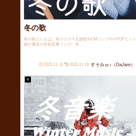
冬の歌
冬の歌といえば、冬のドラマ主題歌やCMソングやJ-POPヒッ
曲が最近の冬歌定番ソング。冬...
すそみゅ♪（DaJare）
2025.11.16
2025.11.19
冬