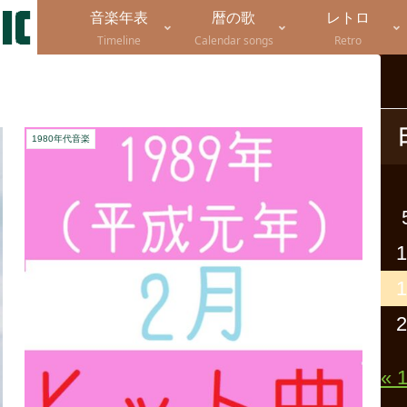
音楽年表
暦の歌
レトロ
Timeline
Calendar songs
Retro
1980年代音楽
1
1
2
« 