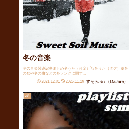
冬の音楽
冬の音楽関連記事まとめ冬うた（邦楽）🏷️冬うた（タグ）※冬
の歌や冬の曲などの冬ソングに関す...
すそみゅ♪（DaJare）
2021.12.01
2025.11.19
2月