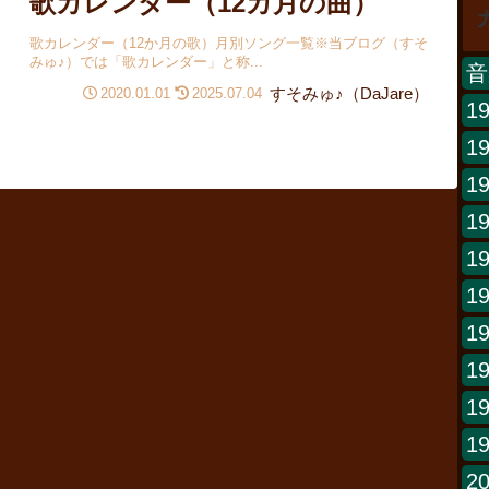
歌カレンダー（12カ月の曲）
歌カレンダー（12か月の歌）月別ソング一覧※当ブログ（すそ
みゅ♪）では「歌カレンダー」と称...
音
すそみゅ♪（DaJare）
2020.01.01
2025.07.04
1
1
1
1
1
1
1
1
1
1
2