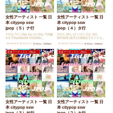
女性アーティスト 一覧 日
女性アーティスト 一覧 日
本 citypop ssw
本 citypop ssw
jpop（５）ナ行
jpop（４）タ行
ナ行な 77に 23ぬ 1ね 1の 20な 77内藤
タ行た 86ち 17つ 11て 13と 26た
やす子NaoNAOMI YOSHIMU...
86TIGER (歌手)大禅師文子タイナカ...
すそみゅ♪（DaJare）
すそみゅ♪（DaJare）
2020.08.23
2025.01.18
2020.08.23
2025.01.18
音楽アーティスト（Music Artists）
音楽アーティスト（Music Artists）
女性アーティスト 一覧 日
女性アーティスト 一覧 日
本 citypop ssw
本 citypop ssw
jpop（３）サ行
jpop（２）カ行