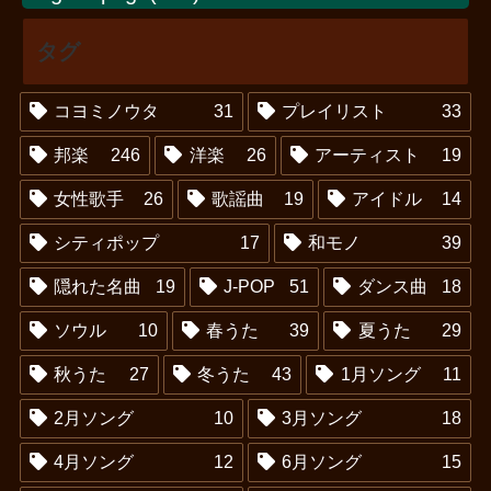
タグ
コヨミノウタ
31
プレイリスト
33
邦楽
246
洋楽
26
アーティスト
19
女性歌手
26
歌謡曲
19
アイドル
14
シティポップ
17
和モノ
39
隠れた名曲
19
J-POP
51
ダンス曲
18
ソウル
10
春うた
39
夏うた
29
秋うた
27
冬うた
43
1月ソング
11
2月ソング
10
3月ソング
18
4月ソング
12
6月ソング
15