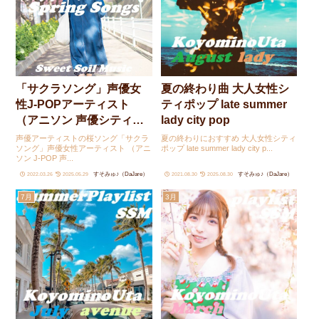
「サクラソング」声優女
夏の終わり曲 大人女性シ
性J-POPアーティスト
ティポップ late summer
（アニソン 声優シティポ
lady city pop
ップなど）
声優アーティストの桜ソング「サクラ
夏の終わりにおすすめ 大人女性シティ
ソング」声優女性アーティスト （アニ
ポップ late summer lady city p...
ソン J-POP 声...
すそみゅ♪（DaJare）
すそみゅ♪（DaJare）
2022.03.26
2025.05.29
2021.08.30
2025.08.30
7月
3月