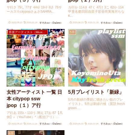
サ行さ 75し 77す 44せ 19そ 8さ 75サ
カ行か 114き 47く 47け 3こ 82か 114
ーカス※citypopさぁさSAHRA...
甲斐名都貝田由里子皆谷尚美海月らな
K...
すそみゅ♪（DaJare）
すそみゅ♪（DaJare）
2020.08.23
2025.01.18
2020.08.23
2025.01.18
音楽アーティスト（Music Artists）
5月
女性アーティスト 一覧 日
5月プレイリスト「新緑」
本 citypop ssw
5月の新緑の季節に聴きたい歌のプレ
イリスト。5月は新緑の候（英語 fresh
jpop（１）ア行
green ...
ア行あ 155い 110う 38え 27お 87【凡
例】♪（YouTube）*（配信アリ）...
すそみゅ♪（DaJare）
すそみゅ♪（DaJare）
2020.08.23
2025.11.16
2020.05.03
2025.07.04
6月