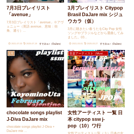
7月3日プレイリスト
3月プレイリスト Citypop
「avenue」
Brasil DaJare mix シジュ
ウカラ（仮）
7月3日プレイリスト「avenue」※アヴ
ェニュー（英語 avenue、意味：街
3月に聴きたい春うたをCity Pop 女性
角、通り）...
ソングやブラジルなどから選曲してみ
ました。03...
すそみゅ♪（DaJare）
すそみゅ♪（DaJare）
2021.07.03
2025.07.19
2021.03.01
2025.03.27
2月
音楽アーティスト（Music Artists）
chocolate songs playlist
女性アーティスト 一覧 日
J-Diva DaJare mix
本 citypop ssw j-
pop（10）ワ行
chocolate songs playlist J-Diva +
DaJare mix ...
女性アーティスト一覧（３）日本の女