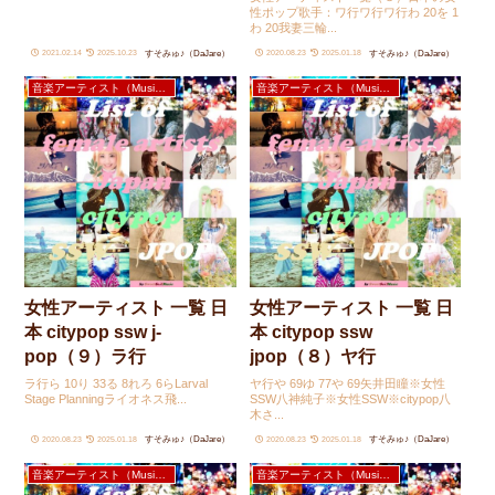
性ポップ歌手：ワ行ワ行ワ行わ 20を 1
わ 20我妻三輪...
すそみゅ♪（DaJare）
すそみゅ♪（DaJare）
2021.02.14
2025.10.23
2020.08.23
2025.01.18
音楽アーティスト（Music Artists）
音楽アーティスト（Music Artists）
女性アーティスト 一覧 日
女性アーティスト 一覧 日
本 citypop ssw j-
本 citypop ssw
pop（９）ラ行
jpop（８）ヤ行
ラ行ら 10り 33る 8れろ 6らLarval
ヤ行や 69ゆ 77や 69矢井田瞳※女性
Stage Planningライオネス飛...
SSW八神純子※女性SSW※citypop八
木さ...
すそみゅ♪（DaJare）
すそみゅ♪（DaJare）
2020.08.23
2025.01.18
2020.08.23
2025.01.18
音楽アーティスト（Music Artists）
音楽アーティスト（Music Artists）