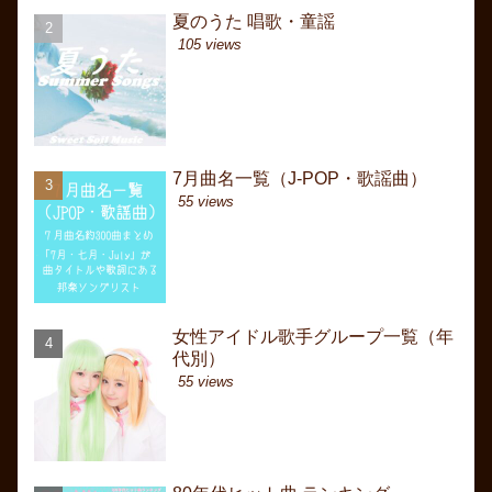
夏のうた 唱歌・童謡
7月曲名一覧（J-POP
カムカムエヴリバディ歌
Come everybody. How 
105 views
616 views
and...） 英語のうた 
20658 views
7月曲名一覧（J-POP・歌謡曲）
夏のうた 唱歌・童謡
冬うた JR CMソング J
日本 歴代略年表（選曲
55 views
364 views
16550 views
女性アイドル歌手グループ一覧（年
女性アイドル歌手グル
昭和初期 卒業ソング 
代別）
代別）
60年代前（昭和40年
30年代～戦前・大正
55 views
329 views
15635 views