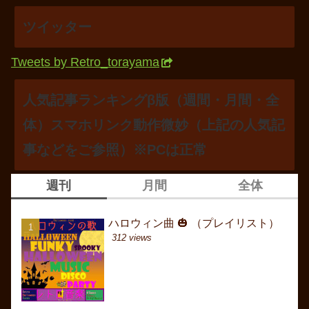
ツイッター
Tweets by Retro_torayama
人気記事ランキングβ版（週間・月間・全
体）スマホリンク動作微妙（上記の人気記
事などをご参照）※PCは正常
週刊
月間
全体
ハロウィン曲 🎃 （プレイリスト）
ハロウィン曲 🎃 （プ
ハロウィン曲 🎃 （プ
312 views
1413 views
20886 views