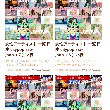
女性アーティスト 一覧 日
女性アーティスト 一覧 日
本 citypop ssw
本 citypop ssw
jpop（７）マ行
jpop（６）ハ行
マ行マ行ま 73み 85む 5め 11も 28ま
ハ行は 67ひ 55ふ 53へ 5ほ 23は 67Bird
73MAA (歌手)Mar.naMAI ...
パートナー※citypopハーフ...
すそみゅ♪（DaJare）
すそみゅ♪（DaJare）
2020.08.23
2025.01.18
2020.08.23
2025.01.18
音楽アーティスト（Music Artists）
音楽アーティスト（Music Artists）