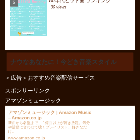
80年代ヒット曲 ランキング
6月曲名一覧（J-POP
6月曲名一覧（J-POP
30 views
262 views
8494 views
ナウなあなたに！今どき音楽スタイル
＜広告＞おすすめ音楽配信サービス
スポンサーリンク
アマゾンミュージック
アマゾンミュージック | Amazon Music
– Amazon.co.jp
新曲から名盤まで、 1億曲以上が聴き放題。気分
や活動に合わせて聴くプレイリスト、好きなだ
け…
www.amazon.co.jp