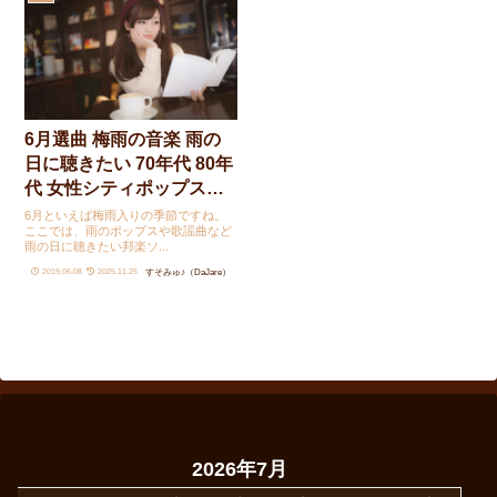
6月選曲 梅雨の音楽 雨の
日に聴きたい 70年代 80年
代 女性シティポップス名
曲
6月といえば梅雨入りの季節ですね。
ここでは、雨のポップスや歌謡曲など
雨の日に聴きたい邦楽ソ...
すそみゅ♪（DaJare）
2019.06.08
2025.11.25
2026年7月