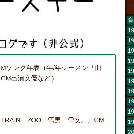
音
1
1
1
1
CMソング年表（年/年シーズン「曲
1
CM出演女優など）
1
1
1
1
Choo TRAIN」ZOO『雪男。雪女。』CM
1
2