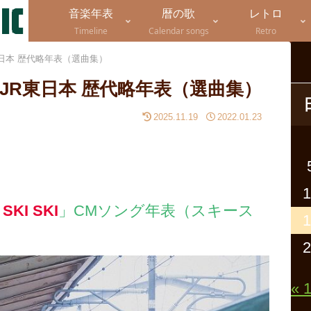
音楽年表
暦の歌
レトロ
Timeline
Calendar songs
Retro
R東日本 歴代略年表（選曲集）
海 JR東日本 歴代略年表（選曲集）
2025.11.19
2022.01.23
1
 SKI SKI
」CMソング年表（スキース
1
2
« 