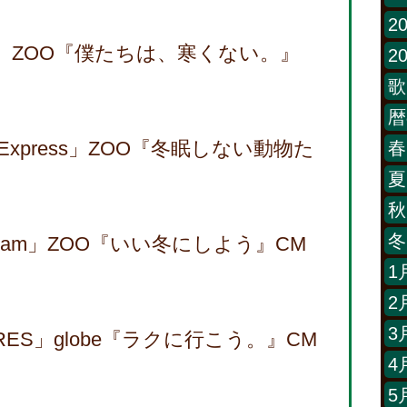
2
A-YA」 ZOO『僕たちは、寒くない。』
2
歌
暦
ong Express」ZOO『冬眠しない動物た
春
夏
秋
冬
ic Dream」ZOO『いい冬にしよう』CM
1
2
3
RTURES」globe『ラクに行こう。』CM
4
5