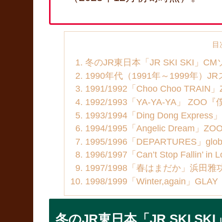
目
冬のJR東日本「JR SKI SKI
1990年代（1991年～1999年）
1991/1992「Choo Choo TR
1992/1993「YA-YA-YA」 
1993/1994「Ding Dong Ex
1994/1995「Angelic Drea
1995/1996「DEPARTURES
1996/1997「Can’t Stop Fall
1997/1998「春はまだか」浜
1998/1999「Winter,agai
冬のJR東日本「JR SKI 