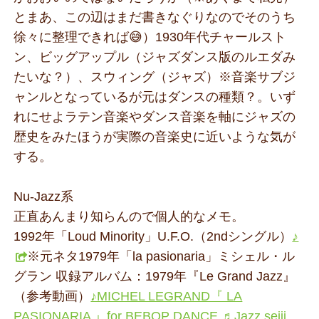
とまあ、この辺はまだ書きなぐりなのでそのうち
徐々に整理できれば😅）1930年代チャールスト
ン、ビッグアップル（ジャズダンス版のルエダみ
たいな？）、スウィング（ジャズ）※音楽サブジ
ャンルとなっているが元はダンスの種類？。いず
れにせよラテン音楽やダンス音楽を軸にジャズの
歴史をみたほうが実際の音楽史に近いような気が
する。
Nu-Jazz系
正直あんまり知らんので個人的なメモ。
1992年「Loud Minority」U.F.O.（2ndシングル）
♪
※元ネタ1979年「la pasionaria」ミシェル・ル
グラン 収録アルバム：1979年『Le Grand Jazz』
（参考動画）
♪MICHEL LEGRAND『 LA
PASIONARIA 』for BEBOP DANCE ♬Jazz seiji