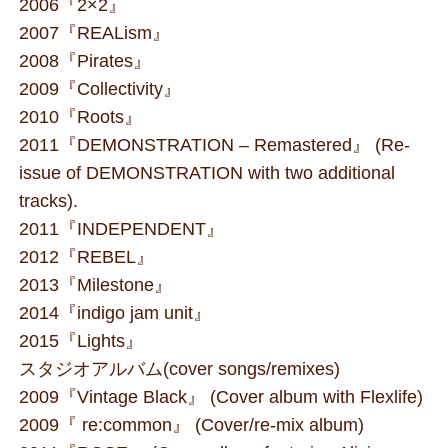
2006『2×2』
2007『REALism』
2008『Pirates』
2009『Collectivity』
2010『Roots』
2011『DEMONSTRATION – Remastered』 (Re-
issue of DEMONSTRATION with two additional
tracks).
2011『INDEPENDENT』
2012『REBEL』
2013『Milestone』
2014『indigo jam unit』
2015『Lights』
スタジオアルバム(cover songs/remixes)
2009『Vintage Black』 (Cover album with Flexlife)
2009『 re:common』 (Cover/re-mix album)