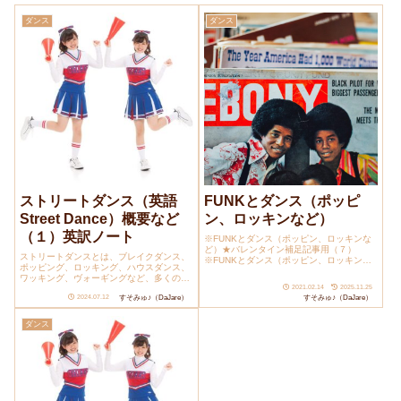
ダンス
ダンス
ストリートダンス（英語
FUNKとダンス（ポッピ
Street Dance）概要など
ン、ロッキンなど）
（１）英訳ノート
※FUNKとダンス（ポッピン、ロッキンな
ど）★バレンタイン補足記事用（７）
ストリートダンスとは、ブレイクダンス、
※FUNKとダンス（ポッピン、ロッキンな
ポッピング、ロッキング、ハウスダンス、
ど）別...
ワッキング、ヴォーギングなど、多くのコ
2021.02.14
2025.11.25
ミュニ...
すそみゅ♪（DaJare）
すそみゅ♪（DaJare）
2024.07.12
ダンス