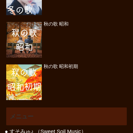
秋の歌 昭和
秋の歌 昭和初期
メニュー
● すそみゅ♪ （Sweet Soil Music）