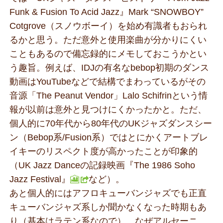
Funk & Fusion To Acid Jazz』Mark “SNOWBOY”
Cotgrove（スノウボーイ）を始め有識者もおられ
るかと思う。ただ意外と使用楽曲が分かりにくい
こともあるので備忘録的にメモしておこうかとい
う趣旨。例えば、IDJの有名なbebop初期のダンス
動画はYouTubeなどで結構でまわっているがその
音源「The Peanut Vendor」Lalo Schifrinという情
報が以前は意外と見つけにくかったかと。ただ、
個人的に70年代から80年代のUKジャズダンスシー
ン（Bebop系/Fusion系）ではとにかくアートブレ
イキーのリスペクト度が高かったことが印象的
（UK Jazz Danceの記録映画『The 1986 Soho
Jazz Festival』
🎦
など）。
あと個人的にはアフロキューバンジャズでも正直
キューバンジャズ系しか聞かなくなった時期もあ
り（基本はラテン系なので）。なぜアルセーニ