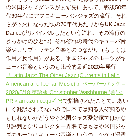
の米国ジャズダンスがまず先にあって。戦後50年
代60年代にアフロキューバンジャズの流行。それ
らが下火になった頃の70年代あたりからUK Jazz
Danceがリバイバルしたという流れ。その流行の
きっかけのひとつにそれぞれの時代のキューバ音
楽やカリブ・ラテン音楽とのつながり（もしくは
作用／反作用）がある。米国ジャズのルーツがキ
ューバ音楽というのも比較的最近2020年発行
『Latin Jazz: The Other Jazz (Currents in Latin
American and Iberian Music) 』ペーパーバック –
2020/5/18 英語版 Christopher Washburne (著)＜
PR＞amazon.co.jp🔗
で指摘されたことで。あい
にく翻訳されてないので日本では知る人ぞ知るや
もしれないがどうやら米国ジャズ愛好家ではかな
り評判となりコレクター界隈ではもはや米国ジャ
ズのルーツはキューバ音楽というのはかなり浸透