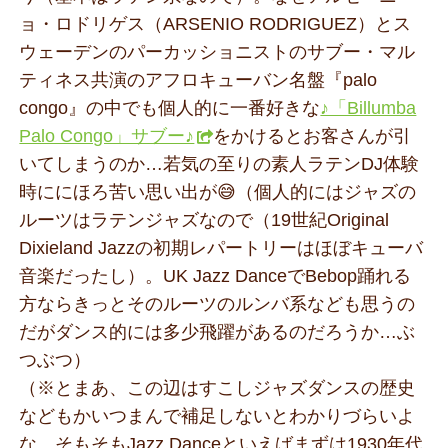
ョ・ロドリゲス（ARSENIO RODRIGUEZ）とス
ウェーデンのパーカッショニストのサブー・マル
ティネス共演のアフロキューバン名盤『palo
congo』の中でも個人的に一番好きな
♪「Billumba
Palo Congo」サブー♪
をかけるとお客さんが引
いてしまうのか…若気の至りの素人ラテンDJ体験
時ににほろ苦い思い出が😅（個人的にはジャズの
ルーツはラテンジャズなので（19世紀Original
Dixieland Jazzの初期レパートリーはほぼキューバ
音楽だったし）。UK Jazz DanceでBebop踊れる
方ならきっとそのルーツのルンバ系なども思うの
だがダンス的には多少飛躍があるのだろうか…ぶ
つぶつ）
（※とまあ、この辺はすこしジャズダンスの歴史
などもかいつまんで補足しないとわかりづらいよ
な。そもそもJazz Danceといえばまずは1930年代