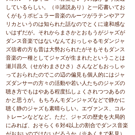
しているらしい。（※諸説あり）と一応書いてお
くがもうポピュラー音楽のルーツがラテンやアフ
リカというのは知られた話なのでとくに違和感な
いはずだが。それからまさかとおもうがジャズが
ダンス音楽ではないなんておっしゃるモダンジャ
ズ信者の方も昔は大勢おられたがそもそもダンス
音楽の一種としてジャズが生まれたということは
瀬川昌久（せがわまさひさ）さんなどもおっしゃ
っておられたのでこの辺の偏見も個人的にはジャ
ズダンサーの方々の活動や若い人たちのジャズの
聴き方でもはやある程度払しょくされつつあるの
かと思うが。もちろんモダンジャズなどで静かに
聴く静のジャズも素晴らしい。エヴァンス、コル
トレーンなどなど。ただ、ジャズの歴史を大局的
にみれば、おそらく６対4以上の割合でダンス音楽
がおおいのではないだろうか（※あくまで私見）