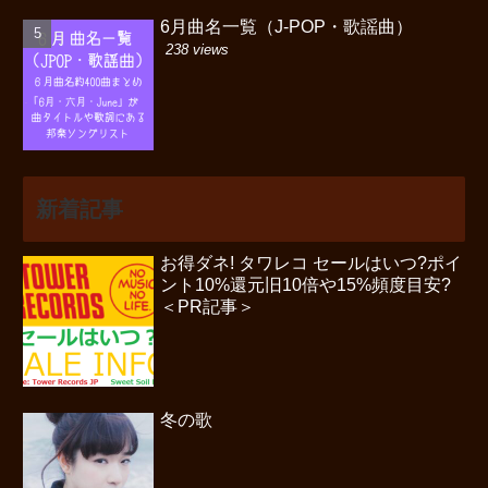
6月曲名一覧（J-POP・歌謡曲）
238 views
新着記事
お得ダネ! タワレコ セールはいつ?ポイ
ント10%還元旧10倍や15%頻度目安?
＜PR記事＞
冬の歌