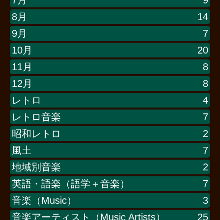
8月
14
9月
7
10月
20
11月
8
12月
8
レトロ
4
レトロ音楽
7
昭和レトロ
2
風土
7
地域別音楽
2
英語・語楽（語学＋音楽）
7
音楽（Music）
3
音楽アーティスト（Music Artists）
25