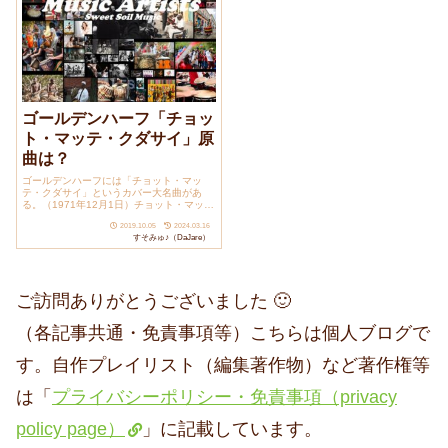
ゴールデンハーフ「チョッ
ト・マッテ・クダサイ」原
曲は？
ゴールデンハーフには「チョット・マッ
テ・クダサイ」というカバー大名曲があ
る。（1971年12月1日）チョット・マッ
テ・ク...
2019.10.05
2024.03.16
すそみゅ♪（DaJare）
ご訪問ありがとうございました 🙂
（各記事共通・免責事項等）こちらは個人ブログで
す。自作プレイリスト（編集著作物）など著作権等
は「
プライバシーポリシー・免責事項（privacy
policy page）
」に記載しています。