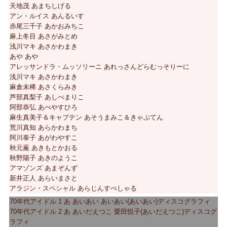
天地茂 あまちしげる
アン・ルイス あんるいす
赤尾三千子 あかおみちこ
麻上冬目 あさがみとめ
浅川マキ あさかわまき
あや あや
アレッサンドラ・ムッソリーニ あれっさんどらむっそりーに
浅川マキ あさかわまき
麻倉未稀 あさくらみき
芦部真梨子 あしべまりこ
阿部恭弘 あべやすひろ
麻生真美子＆キャプテン あそうまみこ＆きゃぷてん
荒川真知 あらかわまち
阿川泰子 あがわやすこ
秋元薫 あきもとかおる
秋野陽子 あきのようこ
アマゾンズ あまぞんず
新井正人 あらいまさと
アラジン・スペシャル あらじんすぺしゃる
70年代アイドル 1 あ あいあい あいあい(あいあい)ディスコグラフィ
70年代アイドル 2 あ あいだえつこ 愛田悦子(あいだえつこ)ディスコグ
ラフィ