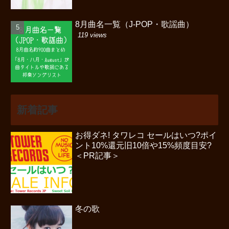
8月曲名一覧（J-POP・歌謡曲）
119 views
新着記事
お得ダネ! タワレコ セールはいつ?ポイ
ント10%還元旧10倍や15%頻度目安?
＜PR記事＞
冬の歌