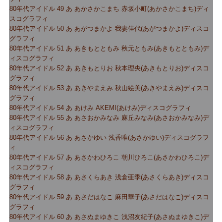
80年代アイドル 49 あ あかさかこまち 赤坂小町(あかさかこまち)ディ
スコグラフィ
80年代アイドル 50 あ あがつまかよ 我妻佳代(あがつまかよ)ディスコ
グラフィ
80年代アイドル 51 あ あきもとともみ 秋元ともみ(あきもとともみ)デ
ィスコグラフィ
80年代アイドル 52 あ あきもとりお 秋本理央(あきもとりお)ディスコ
グラフィ
80年代アイドル 53 あ あきやまえみ 秋山絵美(あきやまえみ)ディスコ
グラフィ
80年代アイドル 54 あ あけみ AKEMI(あけみ)ディスコグラフィ
80年代アイドル 55 あ あさおかみなみ 麻丘みなみ(あさおかみなみ)デ
ィスコグラフィ
80年代アイドル 56 あ あさかゆい 浅香唯(あさかゆい)ディスコグラフ
ィ
80年代アイドル 57 あ あさかわひろこ 朝川ひろこ(あさかわひろこ)デ
ィスコグラフィ
80年代アイドル 58 あ あさくらあき 浅倉亜季(あさくらあき)ディスコ
グラフィ
80年代アイドル 59 あ あさだはなこ 麻田華子(あさだはなこ)ディスコ
グラフィ
80年代アイドル 60 あ あさぬまゆきこ 浅沼友紀子(あさぬまゆきこ)デ