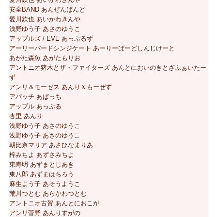
安全BAND あんぜんばんど
愛川欽也 あいかわきんや
浅野ゆう子 あさのゆうこ
アップルズ / EVE あっぷるず
アーリーバードシンジケート あーりーばーどしんじけーと
あがた森魚 あがたもりお
アントニオ猪木とザ・ファイターズ あんとにおいのきとざふぁいたー
ず
アンリ＆モーゼス あんり＆もーぜす
アパッチ あぱっち
アップル あっぷる
杏里 あんり
浅野ゆう子 あさのゆうこ
浅野ゆう子 あさのゆうこ
朝比奈マリア あさひなまりあ
梓みちよ あずさみちよ
東寿明 あずまとしあき
東八郎 あずまはちろう
麻生よう子 あそうようこ
荒川つとむ あらかわつとむ
アントニオ古賀 あんとにおこが
アンリ菅野 あんりすがの