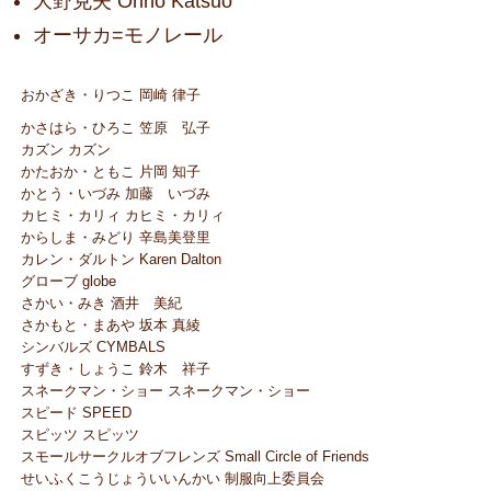
大野克夫 Ohno Katsuo
オーサカ=モノレール
おかざき・りつこ 岡崎 律子
かさはら・ひろこ 笠原 弘子
カズン カズン
かたおか・ともこ 片岡 知子
かとう・いづみ 加藤 いづみ
カヒミ・カリィ カヒミ・カリィ
からしま・みどり 辛島美登里
カレン・ダルトン Karen Dalton
グローブ globe
さかい・みき 酒井 美紀
さかもと・まあや 坂本 真綾
シンバルズ CYMBALS
すずき・しょうこ 鈴木 祥子
スネークマン・ショー スネークマン・ショー
スピード SPEED
スピッツ スピッツ
スモールサークルオブフレンズ Small Circle of Friends
せいふくこうじょういいんかい 制服向上委員会