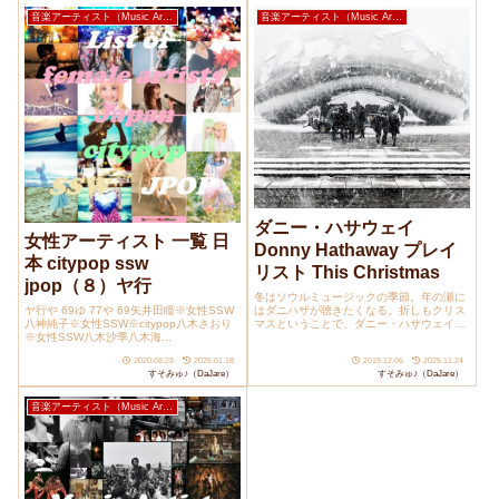
音楽アーティスト（Music Artists）
音楽アーティスト（Music Artists）
ダニー・ハサウェイ
女性アーティスト 一覧 日
Donny Hathaway プレイ
本 citypop ssw
リスト This Christmas
jpop（８）ヤ行
冬はソウルミュージックの季節。年の瀬に
はダニハザが聴きたくなる。折しもクリス
ヤ行や 69ゆ 77や 69矢井田瞳※女性SSW
マスということで、ダニー・ハサウェイ
八神純子※女性SSW※citypop八木さおり
（Don...
※女性SSW八木沙季八木海...
2020.08.23
2025.01.18
2019.12.06
2025.11.24
すそみゅ♪（DaJare）
すそみゅ♪（DaJare）
音楽アーティスト（Music Artists）