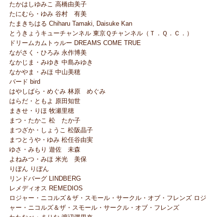
たかはしゆみこ 高橋由美子
たにむら・ゆみ 谷村 有美
たまきちはる Chiharu Tamaki, Daisuke Kan
とうきょうキューチャンネル 東京Ｑチャンネル（Ｔ．Ｑ．Ｃ．）
ドリームカムトゥルー DREAMS COME TRUE
ながさく・ひろみ 永作博美
なかじま・みゆき 中島みゆき
なかやま・みほ 中山美穂
バード bird
はやしばら・めぐみ 林原 めぐみ
はらだ・ともよ 原田知世
まきせ・りほ 牧瀬里穂
まつ・たかこ 松 たか子
まつざか・しょうこ 松阪晶子
まつとうや・ゆみ 松任谷由実
ゆさ・みもり 遊佐 未森
よねみつ・みほ 米光 美保
りぼん りぼん
リンドバーグ LINDBERG
レメディオス REMEDIOS
ロジャー・ニコルズ＆ザ・スモール・サークル・オブ・フレンズ ロジ
ャー・ニコルズ＆ザ・スモール・サークル・オブ・フレンズ