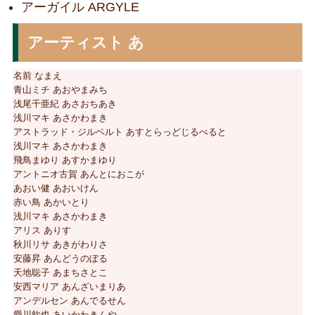
アーガイル ARGYLE
アーティスト あ
名前 なまえ
青山ミチ あおやまみち
浅尾千亜紀 あさおちあき
浅川マキ あさかわまき
アストラッド・ジルベルト あすとらっどじるべると
浅川マキ あさかわまき
飛鳥まゆり あすかまゆり
アントニオ古賀 あんとにおこが
あおい健 あおいけん
赤い鳥 あかいとり
浅川マキ あさかわまき
アリス ありす
秋川リサ あきがわりさ
安藤昇 あんどうのぼる
天地聡子 あまちさとこ
安西マリア あんざいまりあ
アンデルセン あんでるせん
愛川欽也 あいかわきんや