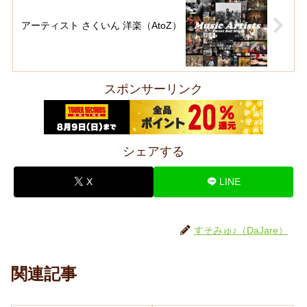
アーティスト さくいん 洋楽（AtoZ）
スポンサーリンク
シェアする
X
LINE
すそみゅ♪（DaJare）
関連記事