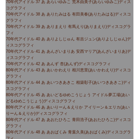
70年代アイドル 37 あ あらいゆみこ 荒木由美子(あらいゆみこ)ディス
コグラフィ
70年代アイドル 38 あ ありたみはる 有田美春(ありたみはる)ディスコ
グラフィ
70年代アイドル 39 あ ありまえり 有馬えり(ありまえり)ディスコグラ
フィ
70年代アイドル 40 あ ありよしじゅん 有吉ジュン(ありよしじゅん)デ
ィスコグラフィ
70年代アイドル 41 あ あんざいまりあ 安西マリア(あんざいまりあ)デ
ィスコグラフィ
70年代アイドル 42 あ あんず 杏(あんず)ディスコグラフィ
80年代アイドル 43 あ あいかわえり 相川恵里(あいかわえり)ディスコ
グラフィ
80年代アイドル 44 あ あいつきあきこ 相築彰子(あいつきあきこ)ディ
スコグラフィ
80年代アイドル 45 あ あいどるゆめこうじょう アイドル夢工場(あい
どるゆめこうじょう)ディスコグラフィ
80年代アイドル 46 あ あいりーん＆えりか アイリーン＆エリカ(あい
りーん＆えりか)ディスコグラフィ
80年代アイドル 47 あ あおたひろこ 青田浩子(あおたひろこ)ディスコ
グラフィ
80年代アイドル 48 あ あおばくみ 青葉久美(あおばくみ)ディスコグラ
フィ