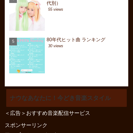
代別）
代別）
60年代前（昭和40年
30年代～戦前・大正
55 views
329 views
15635 views
80年代ヒット曲 ランキング
6月曲名一覧（J-POP
6月曲名一覧（J-POP
30 views
262 views
8494 views
ナウなあなたに！今どき音楽スタイル
＜広告＞おすすめ音楽配信サービス
スポンサーリンク