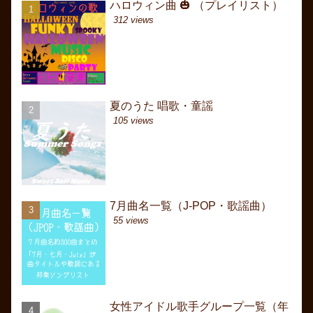
ハロウィン曲 🎃 （プレイリスト）
ハロウィン曲 🎃 （プ
ハロウィン曲 🎃 （プ
312 views
1413 views
20886 views
夏のうた 唱歌・童謡
7月曲名一覧（J-POP
カムカムエヴリバディ歌
Come everybody. How 
105 views
616 views
and...） 英語のうた 
20658 views
7月曲名一覧（J-POP・歌謡曲）
夏のうた 唱歌・童謡
冬うた JR CMソング J
日本 歴代略年表（選曲
55 views
364 views
16550 views
女性アイドル歌手グループ一覧（年
女性アイドル歌手グル
昭和初期 卒業ソング 