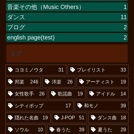
音楽その他（Music Others）
1
ダンス
11
ブログ
2
english page(test)
2
タグ
コヨミノウタ
31
プレイリスト
33
邦楽
246
洋楽
26
アーティスト
19
女性歌手
26
歌謡曲
19
アイドル
14
シティポップ
17
和モノ
39
隠れた名曲
19
J-POP
51
ダンス曲
18
ソウル
10
春うた
39
夏うた
29