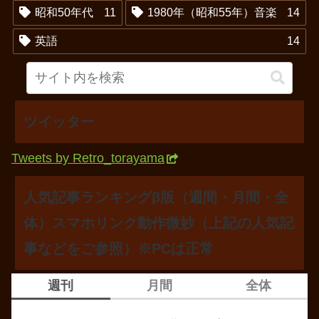
昭和50年代
11
1980年（昭和55年）音楽
14
英語
14
ツイッター
Tweets by Retro_torayama
人気記事ランキングβ版（週間・月間・全
体）スマホリンク動作微妙（上記の人気記
事などをご参照）※PCは正常
週刊
月間
全体