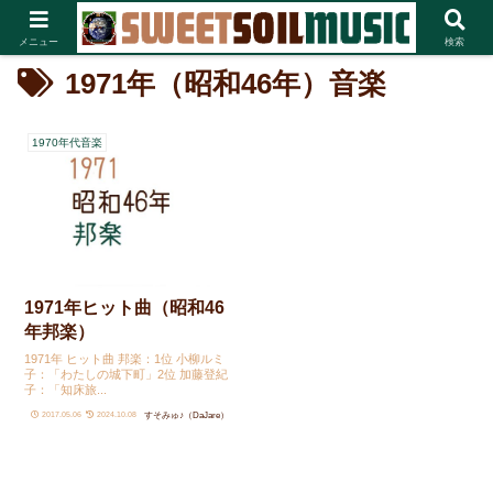
メニュー
検索
1971年（昭和46年）音楽
1970年代音楽
1971年ヒット曲（昭和46
年邦楽）
1971年 ヒット曲 邦楽：1位 小柳ルミ
子：「わたしの城下町」2位 加藤登紀
子：「知床旅...
すそみゅ♪（DaJare）
2017.05.06
2024.10.08