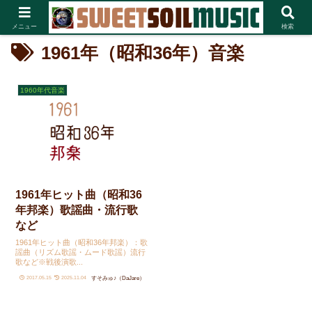
メニュー
検索
1961年（昭和36年）音楽
1960年代音楽
1961年ヒット曲（昭和36
年邦楽）歌謡曲・流行歌
など
1961年ヒット曲（昭和36年邦楽）：歌
謡曲（リズム歌謡・ムード歌謡）流行
歌など※戦後演歌...
すそみゅ♪（DaJare）
2017.05.15
2025.11.04