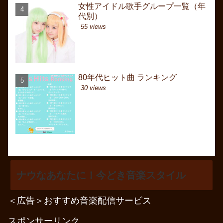
女性アイドル歌手グループ一覧（年
女性アイドル歌手グル
昭和初期 卒業ソング 
代別）
代別）
60年代前（昭和40年
30年代～戦前・大正
55 views
329 views
15635 views
80年代ヒット曲 ランキング
6月曲名一覧（J-POP
6月曲名一覧（J-POP
30 views
262 views
8494 views
ナウなあなたに！今どき音楽スタイル
＜広告＞おすすめ音楽配信サービス
スポンサーリンク