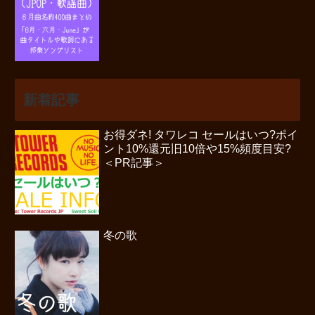
新着記事
お得ダネ! タワレコ セールはいつ?ポイ
ント10%還元旧10倍や15%頻度目安?
＜PR記事＞
冬の歌