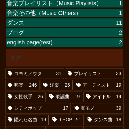
音楽プレイリスト（Music Playlists）
1
音楽その他（Music Others）
1
ダンス
11
ブログ
2
english page(test)
2
タグ
コヨミノウタ
31
プレイリスト
33
邦楽
246
洋楽
26
アーティスト
19
女性歌手
26
歌謡曲
19
アイドル
14
シティポップ
17
和モノ
39
隠れた名曲
19
J-POP
51
ダンス曲
18