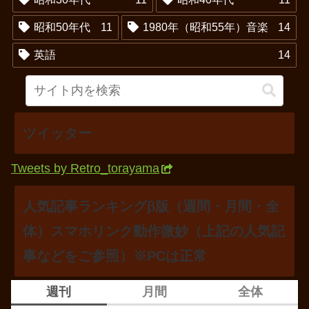
昭和50年代
11
1980年（昭和55年）音楽
14
英語
14
ツイッター
Tweets by Retro_torayama
人気記事ランキングβ版（週間・月間・全
体）スマホリンク動作微妙（上記の人気記
事などをご参照）※PCは正常
週刊
月間
全体