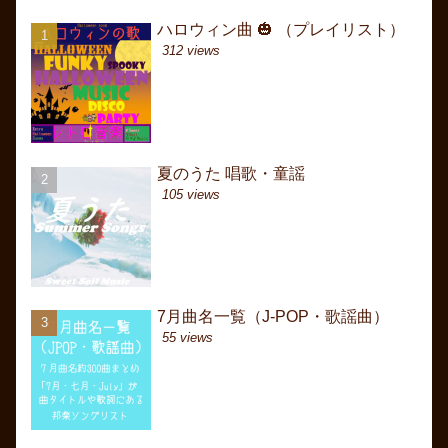
ハロウィン曲 🎃 （プレイリスト）
ハロウィン曲 🎃 （プ
ハロウィン曲 🎃 （プ
312 views
1413 views
20886 views
夏のうた 唱歌・童謡
7月曲名一覧（J-POP
カムカムエヴリバディ歌
Come everybody. How 
105 views
616 views
and...） 英語のうた 
20658 views
7月曲名一覧（J-POP・歌謡曲）
夏のうた 唱歌・童謡
冬うた JR CMソング J
日本 歴代略年表（選曲
55 views
364 views
16550 views