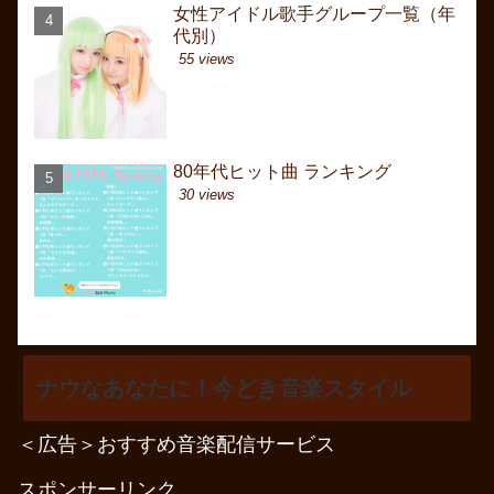
女性アイドル歌手グループ一覧（年
女性アイドル歌手グル
昭和初期 卒業ソング 
代別）
代別）
60年代前（昭和40年
30年代～戦前・大正
55 views
329 views
15635 views
80年代ヒット曲 ランキング
6月曲名一覧（J-POP
6月曲名一覧（J-POP
30 views
262 views
8494 views
ナウなあなたに！今どき音楽スタイル
＜広告＞おすすめ音楽配信サービス
スポンサーリンク