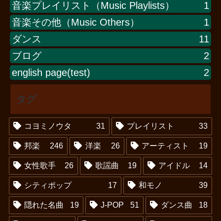
音楽プレイリスト（Music Playlists）
1
音楽その他（Music Others）
1
ダンス
11
ブログ
2
english page(test)
2
タグ
コヨミノウタ
31
プレイリスト
33
邦楽
246
洋楽
26
アーティスト
19
女性歌手
26
歌謡曲
19
アイドル
14
シティポップ
17
和モノ
39
隠れた名曲
19
J-POP
51
ダンス曲
18