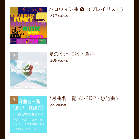
ハロウィン曲 🎃 （プレイリスト）
ハロウィン曲 🎃 （プ
ハロウィン曲 🎃 （プ
312 views
1413 views
20886 views
夏のうた 唱歌・童謡
7月曲名一覧（J-POP
カムカムエヴリバディ歌
Come everybody. How 
105 views
616 views
and...） 英語のうた 
20658 views
7月曲名一覧（J-POP・歌謡曲）
夏のうた 唱歌・童謡
冬うた JR CMソング J
日本 歴代略年表（選曲
55 views
364 views
16550 views