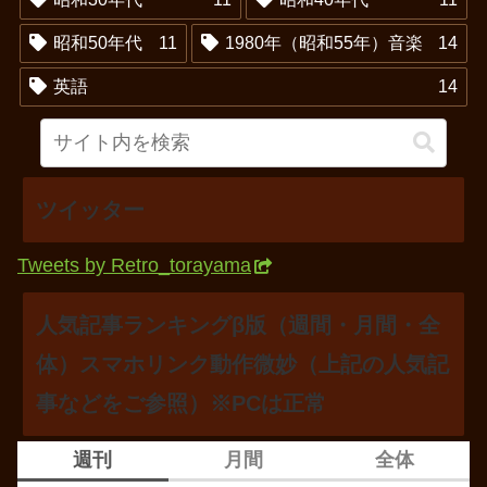
昭和50年代
11
1980年（昭和55年）音楽
14
英語
14
ツイッター
Tweets by Retro_torayama
人気記事ランキングβ版（週間・月間・全
体）スマホリンク動作微妙（上記の人気記
事などをご参照）※PCは正常
週刊
月間
全体